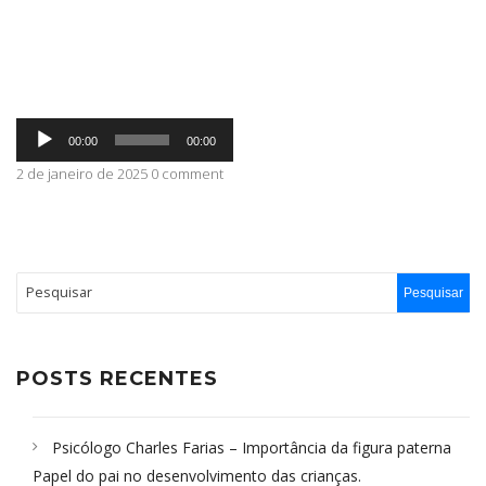
ABRANGÊNCIA
Tocador
CONTATO
00:00
00:00
de
áudio
2 de janeiro de 2025 0 comment
POSTS RECENTES
Psicólogo Charles Farias – Importância da figura paterna
Papel do pai no desenvolvimento das crianças.