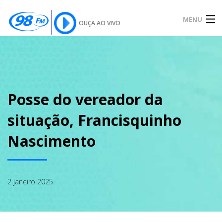
MENU
OUÇA AO VIVO
INÍCIO
SOBRE
Posse do vereador da
situação, Francisquinho
NOTÍCIAS
Nascimento
PODCAST
2 janeiro 2025
GALERIA