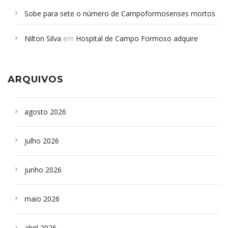
Sobe para sete o número de Campoformosenses mortos
em desabamento em São Paulo - Revista da Bahia
em
Nilton Silva
em
Hospital de Campo Formoso adquire
Campoformosenses que morreram em desabamentos são
aparelho para fazer exames de tomografia
sepultados em SP
ARQUIVOS
agosto 2026
julho 2026
junho 2026
maio 2026
abril 2026