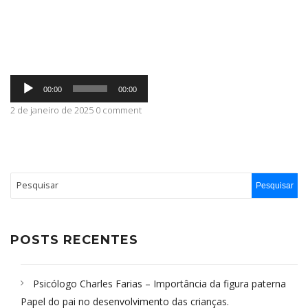
ABRANGÊNCIA
Tocador
CONTATO
00:00
00:00
de
áudio
2 de janeiro de 2025 0 comment
POSTS RECENTES
Psicólogo Charles Farias – Importância da figura paterna
Papel do pai no desenvolvimento das crianças.