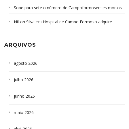
Sobe para sete o número de Campoformosenses mortos
em desabamento em São Paulo - Revista da Bahia
em
Nilton Silva
em
Hospital de Campo Formoso adquire
Campoformosenses que morreram em desabamentos são
aparelho para fazer exames de tomografia
sepultados em SP
ARQUIVOS
agosto 2026
julho 2026
junho 2026
maio 2026
abril 2026