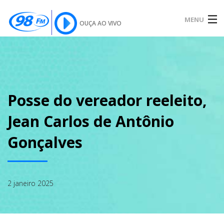
MENU
OUÇA AO VIVO
INÍCIO
SOBRE
Posse do vereador reeleito,
Jean Carlos de Antônio
NOTÍCIAS
Gonçalves
PODCAST
2 janeiro 2025
GALERIA