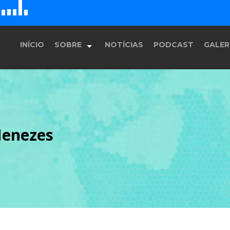
D
H
G
E
F
INÍCIO
SOBRE
NOTÍCIAS
PODCAST
GALER
História
Menezes
Equipe
Programação