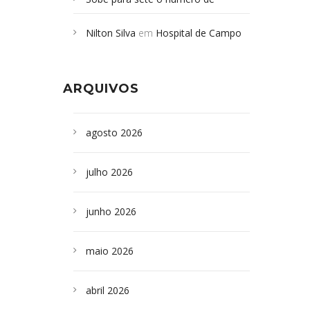
Campoformosenses mortos em
Nilton Silva
em
Hospital de Campo
desabamento em São Paulo - Revista
Formoso adquire aparelho para fazer
da Bahia
em
Campoformosenses que
exames de tomografia
morreram em desabamentos são
ARQUIVOS
sepultados em SP
agosto 2026
julho 2026
junho 2026
maio 2026
abril 2026