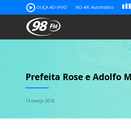
A
OUÇA AO VIVO
NO AR: Automático
B
c
Prefeita Rose e Adolfo 
13 março 2018