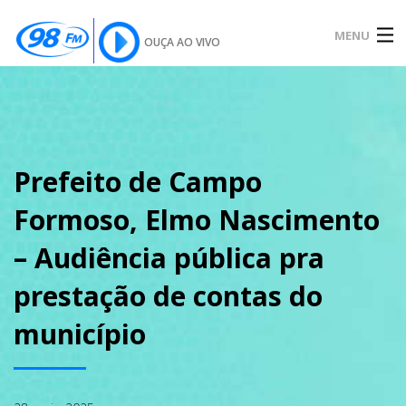
MENU
OUÇA AO VIVO
INÍCIO
SOBRE
Prefeito de Campo
Formoso, Elmo Nascimento
NOTÍCIAS
– Audiência pública pra
prestação de contas do
PODCAST
município
GALERIA