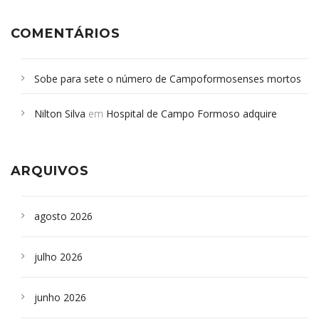
COMENTÁRIOS
Sobe para sete o número de Campoformosenses mortos
em desabamento em São Paulo - Revista da Bahia
em
Nilton Silva
em
Hospital de Campo Formoso adquire
Campoformosenses que morreram em desabamentos são
aparelho para fazer exames de tomografia
sepultados em SP
ARQUIVOS
agosto 2026
julho 2026
junho 2026