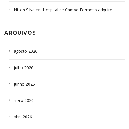
em desabamento em São Paulo - Revista da Bahia
em
Nilton Silva
em
Hospital de Campo Formoso adquire
Campoformosenses que morreram em desabamentos são
aparelho para fazer exames de tomografia
sepultados em SP
ARQUIVOS
agosto 2026
julho 2026
junho 2026
maio 2026
abril 2026