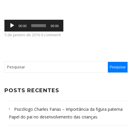
ABRANGÊNCIA
Tocador
00:00
00:00
de
áudio
5 de janeiro de 2016 0 comment
CONTATO
POSTS RECENTES
Psicólogo Charles Farias – Importância da figura paterna
Papel do pai no desenvolvimento das crianças.