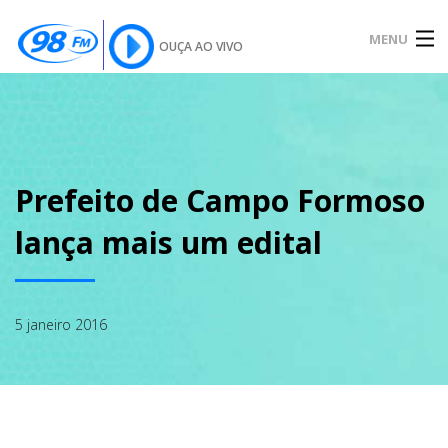
MENU
OUÇA AO VIVO
INÍCIO
SOBRE
Prefeito de Campo Formoso
lança mais um edital
NOTÍCIAS
5 janeiro 2016
PODCAST
GALERIA