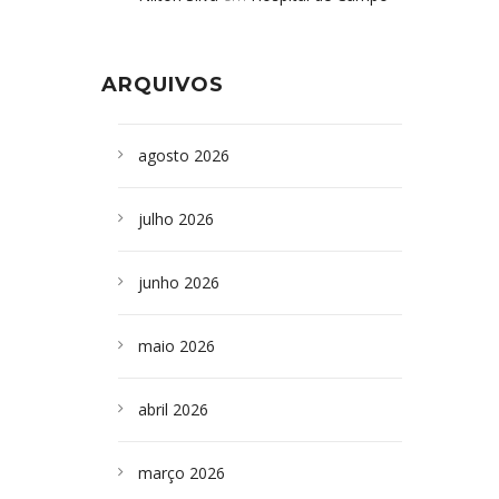
Formoso adquire aparelho para fazer
da Bahia
em
Campoformosenses que
exames de tomografia
morreram em desabamentos são
ARQUIVOS
sepultados em SP
agosto 2026
julho 2026
junho 2026
maio 2026
abril 2026
março 2026