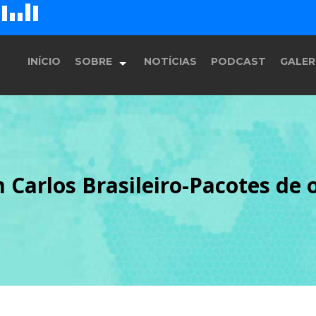
D
H
G
E
F
INÍCIO
SOBRE
NOTÍCIAS
PODCAST
GALER
História
m Carlos Brasileiro-Pacotes de 
Equipe
Programação