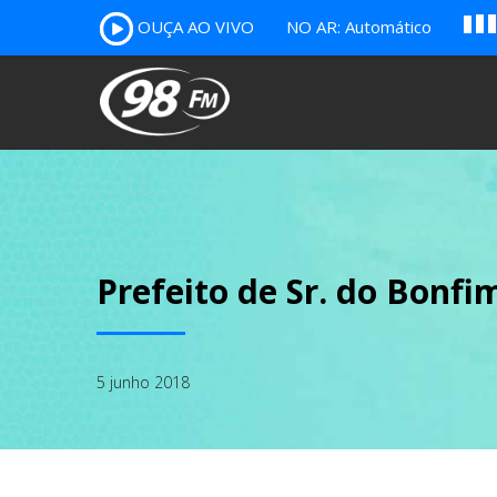
A
OUÇA AO VIVO
NO AR: Automático
B
c
Prefeito de Sr. do Bonfi
5 junho 2018