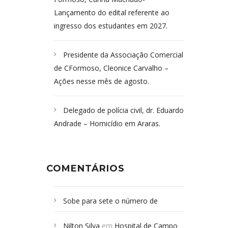
Lançamento do edital referente ao
ingresso dos estudantes em 2027.
Presidente da Associação Comercial
de CFormoso, Cleonice Carvalho –
Ações nesse mês de agosto.
Delegado de polícia civil, dr. Eduardo
Andrade – Homicídio em Araras.
COMENTÁRIOS
Sobe para sete o número de
Campoformosenses mortos em
Nilton Silva
em
Hospital de Campo
desabamento em São Paulo - Revista