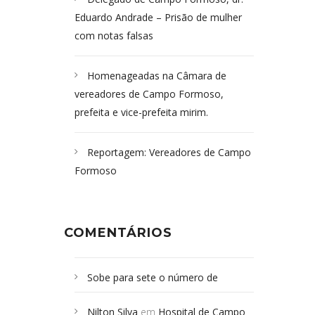
Eduardo Andrade – Prisão de mulher
com notas falsas
Homenageadas na Câmara de
vereadores de Campo Formoso,
prefeita e vice-prefeita mirim.
Reportagem: Vereadores de Campo
Formoso
COMENTÁRIOS
Sobe para sete o número de
Campoformosenses mortos em
Nilton Silva
em
Hospital de Campo
desabamento em São Paulo - Revista