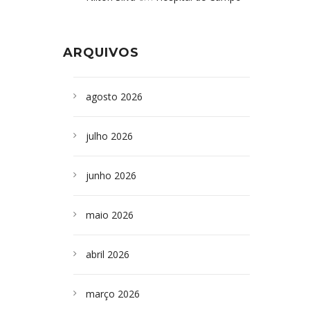
Formoso adquire aparelho para fazer
da Bahia
em
Campoformosenses que
exames de tomografia
morreram em desabamentos são
ARQUIVOS
sepultados em SP
agosto 2026
julho 2026
junho 2026
maio 2026
abril 2026
março 2026