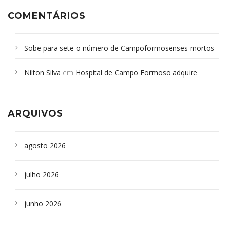
COMENTÁRIOS
Sobe para sete o número de Campoformosenses mortos
em desabamento em São Paulo - Revista da Bahia
em
Nilton Silva
em
Hospital de Campo Formoso adquire
Campoformosenses que morreram em desabamentos são
aparelho para fazer exames de tomografia
sepultados em SP
ARQUIVOS
agosto 2026
julho 2026
junho 2026