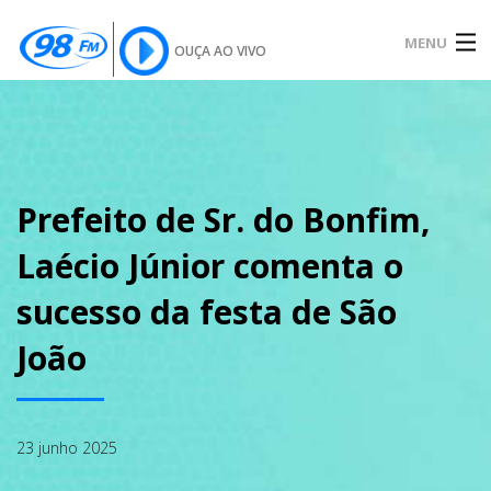
MENU
OUÇA AO VIVO
INÍCIO
SOBRE
Prefeito de Sr. do Bonfim,
Laécio Júnior comenta o
NOTÍCIAS
sucesso da festa de São
João
PODCAST
23 junho 2025
GALERIA