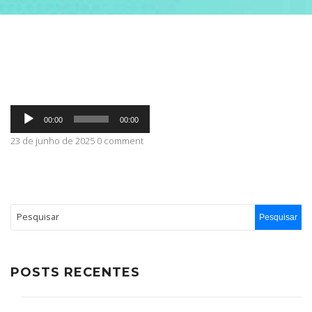
ABRANGÊNCIA
CONTATO
Tocador
00:00
00:00
de
áudio
23 de junho de 2025 0 comment
POSTS RECENTES