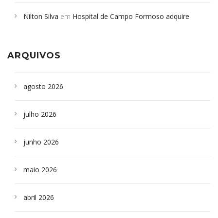
em desabamento em São Paulo - Revista da Bahia
em
Nilton Silva
em
Hospital de Campo Formoso adquire
Campoformosenses que morreram em desabamentos são
aparelho para fazer exames de tomografia
sepultados em SP
ARQUIVOS
agosto 2026
julho 2026
junho 2026
maio 2026
abril 2026