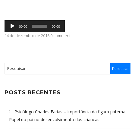
ABRANGÊNCIA
Tocador
00:00
00:00
de
áudio
14 de dezembro de 2016 0 comment
CONTATO
POSTS RECENTES
Psicólogo Charles Farias – Importância da figura paterna
Papel do pai no desenvolvimento das crianças.