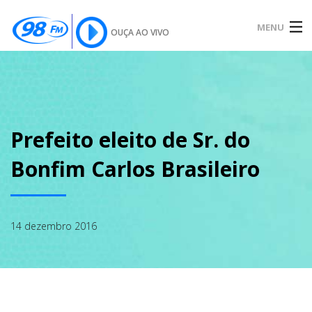
MENU
OUÇA AO VIVO
INÍCIO
SOBRE
Prefeito eleito de Sr. do
Bonfim Carlos Brasileiro
NOTÍCIAS
14 dezembro 2016
PODCAST
GALERIA