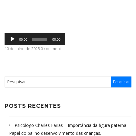
ABRANGÊNCIA
Tocador
CONTATO
00:00
00:00
de
áudio
10 de julho de 2025 0 comment
POSTS RECENTES
Psicólogo Charles Farias – Importância da figura paterna
Papel do pai no desenvolvimento das crianças.