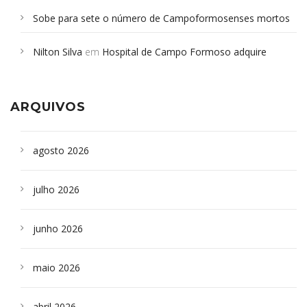
Sobe para sete o número de Campoformosenses mortos
em desabamento em São Paulo - Revista da Bahia
em
Nilton Silva
em
Hospital de Campo Formoso adquire
Campoformosenses que morreram em desabamentos são
aparelho para fazer exames de tomografia
sepultados em SP
ARQUIVOS
agosto 2026
julho 2026
junho 2026
maio 2026
abril 2026