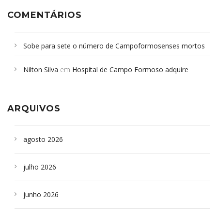
COMENTÁRIOS
Sobe para sete o número de Campoformosenses mortos
em desabamento em São Paulo - Revista da Bahia
em
Nilton Silva
em
Hospital de Campo Formoso adquire
Campoformosenses que morreram em desabamentos são
aparelho para fazer exames de tomografia
sepultados em SP
ARQUIVOS
agosto 2026
julho 2026
junho 2026