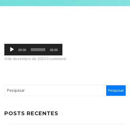
ABRANGÊNCIA
CONTATO
Tocador
00:00
00:00
de
áudio
9 de dezembro de 2024 0 comment
POSTS RECENTES