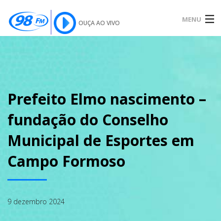
MENU
OUÇA AO VIVO
INÍCIO
SOBRE
Prefeito Elmo nascimento –
fundação do Conselho
NOTÍCIAS
Municipal de Esportes em
Campo Formoso
PODCAST
9 dezembro 2024
GALERIA