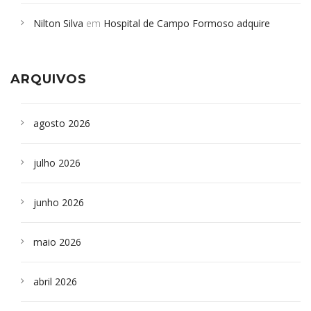
em desabamento em São Paulo - Revista da Bahia
em
Nilton Silva
em
Hospital de Campo Formoso adquire
Campoformosenses que morreram em desabamentos são
aparelho para fazer exames de tomografia
sepultados em SP
ARQUIVOS
agosto 2026
julho 2026
junho 2026
maio 2026
abril 2026