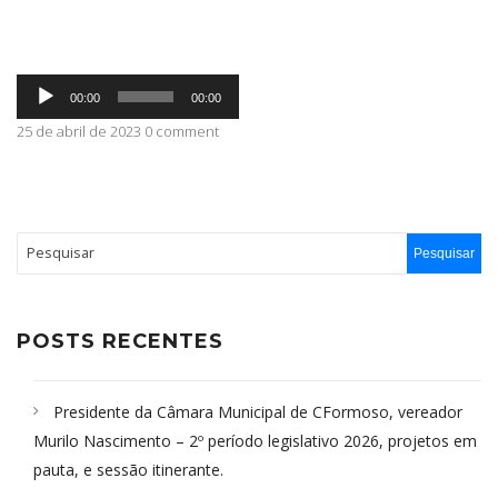
ABRANGÊNCIA
Tocador
00:00
00:00
de
áudio
25 de abril de 2023 0 comment
CONTATO
POSTS RECENTES
Presidente da Câmara Municipal de CFormoso, vereador
Murilo Nascimento – 2º período legislativo 2026, projetos em
pauta, e sessão itinerante.