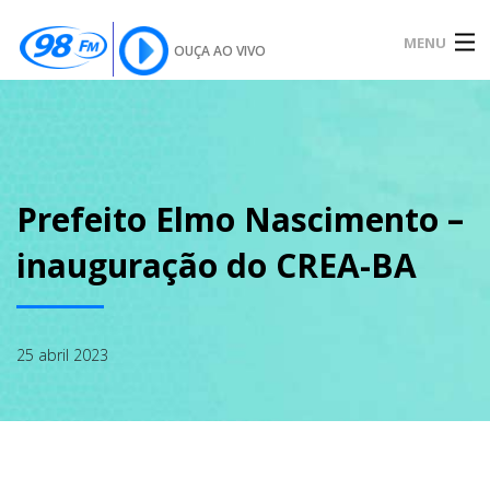
MENU
OUÇA AO VIVO
INÍCIO
SOBRE
Prefeito Elmo Nascimento –
inauguração do CREA-BA
NOTÍCIAS
25 abril 2023
PODCAST
GALERIA