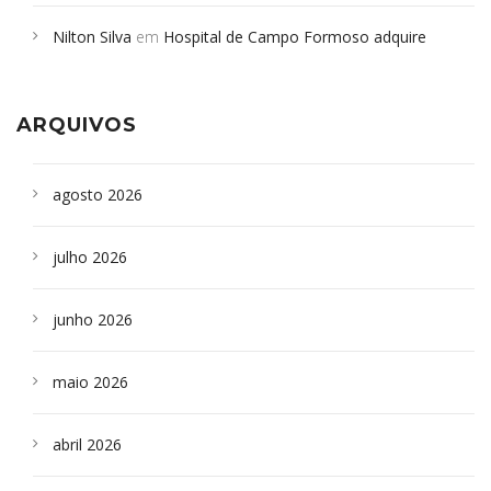
em desabamento em São Paulo - Revista da Bahia
em
Nilton Silva
em
Hospital de Campo Formoso adquire
Campoformosenses que morreram em desabamentos são
aparelho para fazer exames de tomografia
sepultados em SP
ARQUIVOS
agosto 2026
julho 2026
junho 2026
maio 2026
abril 2026