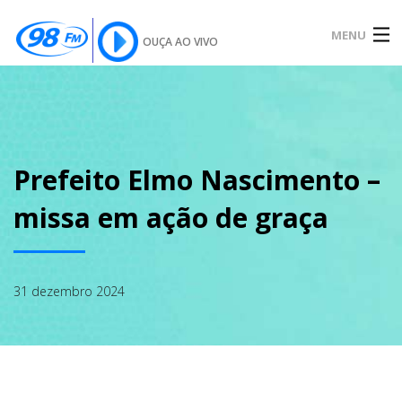
MENU
OUÇA AO VIVO
INÍCIO
SOBRE
Prefeito Elmo Nascimento –
missa em ação de graça
NOTÍCIAS
31 dezembro 2024
PODCAST
GALERIA