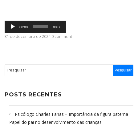
ABRANGÊNCIA
Tocador
00:00
00:00
de
áudio
31 de dezembro de 2024 0 comment
CONTATO
POSTS RECENTES
Psicólogo Charles Farias – Importância da figura paterna
Papel do pai no desenvolvimento das crianças.