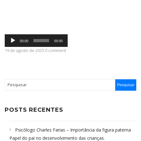
ABRANGÊNCIA
Tocador
CONTATO
00:00
00:00
de
áudio
19 de agosto de 2025 0 comment
POSTS RECENTES
Psicólogo Charles Farias – Importância da figura paterna
Papel do pai no desenvolvimento das crianças.