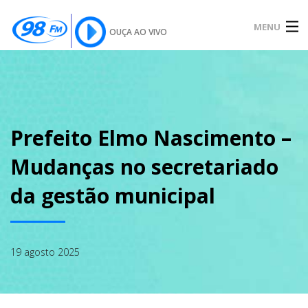
MENU
OUÇA AO VIVO
INÍCIO
SOBRE
Prefeito Elmo Nascimento –
Mudanças no secretariado
NOTÍCIAS
da gestão municipal
PODCAST
19 agosto 2025
GALERIA