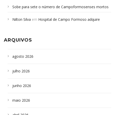
Sobe para sete o número de Campoformosenses mortos
em desabamento em São Paulo - Revista da Bahia
em
Nilton Silva
em
Hospital de Campo Formoso adquire
Campoformosenses que morreram em desabamentos são
aparelho para fazer exames de tomografia
sepultados em SP
ARQUIVOS
agosto 2026
julho 2026
junho 2026
maio 2026
abril 2026