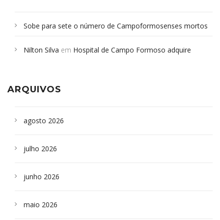
Sobe para sete o número de Campoformosenses mortos
em desabamento em São Paulo - Revista da Bahia
em
Nilton Silva
em
Hospital de Campo Formoso adquire
Campoformosenses que morreram em desabamentos são
aparelho para fazer exames de tomografia
sepultados em SP
ARQUIVOS
agosto 2026
julho 2026
junho 2026
maio 2026