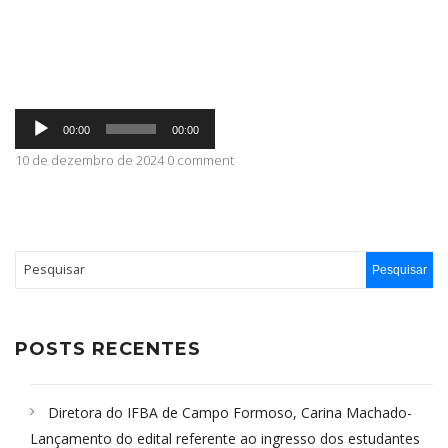
ABRANGÊNCIA
Tocador
CONTATO
00:00
00:00
de
áudio
10 de dezembro de 2024 0 comment
POSTS RECENTES
Diretora do IFBA de Campo Formoso, Carina Machado-
Lançamento do edital referente ao ingresso dos estudantes