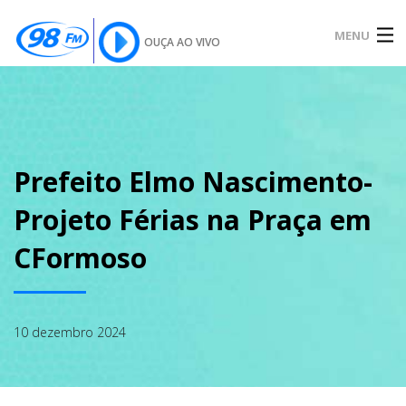
MENU
OUÇA AO VIVO
INÍCIO
SOBRE
Prefeito Elmo Nascimento-
Projeto Férias na Praça em
NOTÍCIAS
CFormoso
PODCAST
10 dezembro 2024
GALERIA