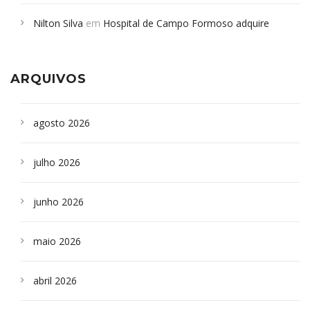
em desabamento em São Paulo - Revista da Bahia
em
Nilton Silva
em
Hospital de Campo Formoso adquire
Campoformosenses que morreram em desabamentos são
aparelho para fazer exames de tomografia
sepultados em SP
ARQUIVOS
agosto 2026
julho 2026
junho 2026
maio 2026
abril 2026