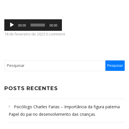
ABRANGÊNCIA
Tocador
00:00
00:00
de
áudio
18 de fevereiro de 2025 0 comment
CONTATO
POSTS RECENTES
Psicólogo Charles Farias – Importância da figura paterna
Papel do pai no desenvolvimento das crianças.