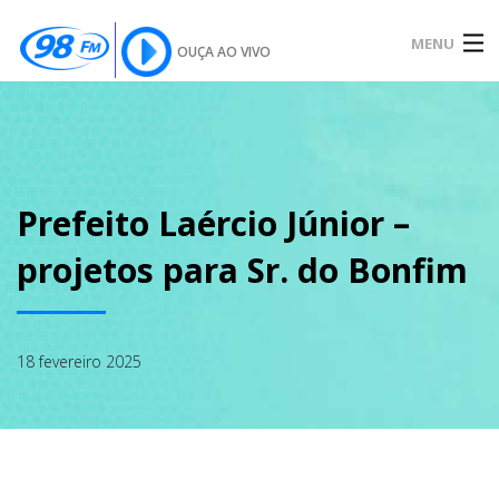
MENU
OUÇA AO VIVO
INÍCIO
SOBRE
Prefeito Laércio Júnior –
projetos para Sr. do Bonfim
NOTÍCIAS
18 fevereiro 2025
PODCAST
GALERIA