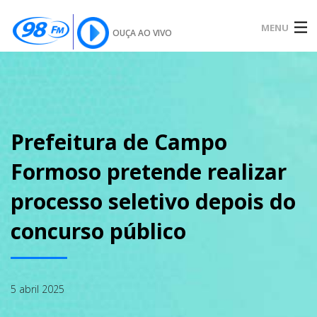
MENU
OUÇA AO VIVO
INÍCIO
SOBRE
Prefeitura de Campo
Formoso pretende realizar
NOTÍCIAS
processo seletivo depois do
concurso público
PODCAST
5 abril 2025
GALERIA