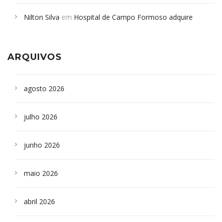
em desabamento em São Paulo - Revista da Bahia
em
Nilton Silva
em
Hospital de Campo Formoso adquire
Campoformosenses que morreram em desabamentos são
aparelho para fazer exames de tomografia
sepultados em SP
ARQUIVOS
agosto 2026
julho 2026
junho 2026
maio 2026
abril 2026