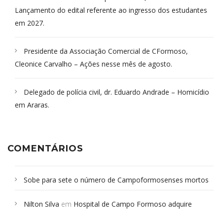
Lançamento do edital referente ao ingresso dos estudantes
em 2027.
Presidente da Associação Comercial de CFormoso,
Cleonice Carvalho – Ações nesse mês de agosto.
Delegado de polícia civil, dr. Eduardo Andrade – Homicídio
em Araras.
COMENTÁRIOS
Sobe para sete o número de Campoformosenses mortos
em desabamento em São Paulo - Revista da Bahia
em
Nilton Silva
em
Hospital de Campo Formoso adquire
Campoformosenses que morreram em desabamentos são
aparelho para fazer exames de tomografia
sepultados em SP