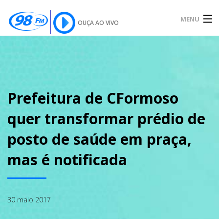
MENU
OUÇA AO VIVO
INÍCIO
SOBRE
Prefeitura de CFormoso
quer transformar prédio de
NOTÍCIAS
posto de saúde em praça,
mas é notificada
PODCAST
30 maio 2017
GALERIA