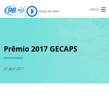
MENU
OUÇA AO VIVO
INÍCIO
SOBRE
Prêmio 2017 GECAPS
NOTÍCIAS
27 abril 2017
PODCAST
GALERIA