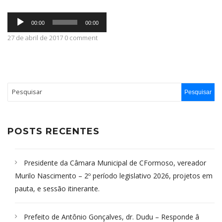
Tocador
ABRANGÊNCIA
00:00
00:00
de
áudio
27 de abril de 2017 0 comment
CONTATO
POSTS RECENTES
Presidente da Câmara Municipal de CFormoso, vereador
Murilo Nascimento – 2º período legislativo 2026, projetos em
pauta, e sessão itinerante.
Prefeito de Antônio Gonçalves, dr. Dudu – Responde â