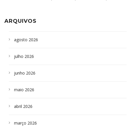
aparelho para fazer exames de tomografia
sepultados em SP
ARQUIVOS
agosto 2026
julho 2026
junho 2026
maio 2026
abril 2026
março 2026