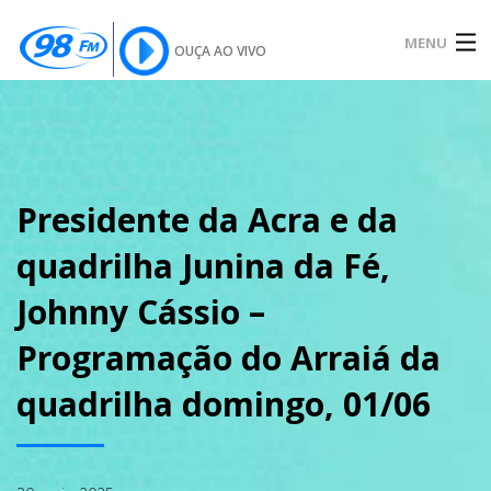
MENU
OUÇA AO VIVO
INÍCIO
SOBRE
Presidente da Acra e da
quadrilha Junina da Fé,
NOTÍCIAS
Johnny Cássio –
Programação do Arraiá da
PODCAST
quadrilha domingo, 01/06
GALERIA