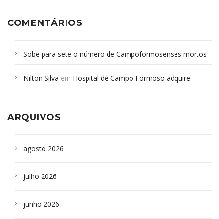
COMENTÁRIOS
Sobe para sete o número de Campoformosenses mortos
em desabamento em São Paulo - Revista da Bahia
em
Nilton Silva
em
Hospital de Campo Formoso adquire
Campoformosenses que morreram em desabamentos são
aparelho para fazer exames de tomografia
sepultados em SP
ARQUIVOS
agosto 2026
julho 2026
junho 2026