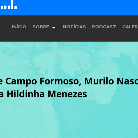
D
H
G
E
F
INÍCIO
SOBRE
NOTÍCIAS
PODCAST
GALER
História
e Campo Formoso, Murilo Nasc
Equipe
a Hildinha Menezes
Programação