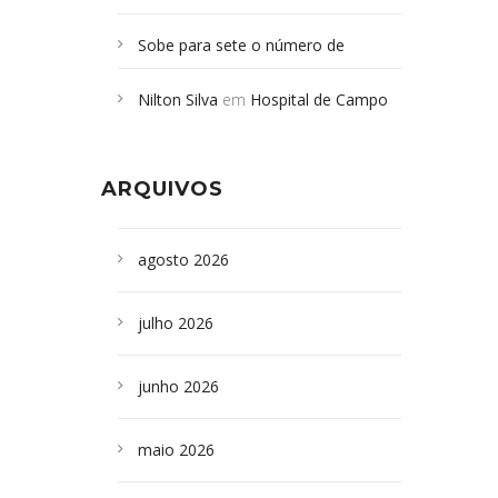
Sobe para sete o número de
Campoformosenses mortos em
Nilton Silva
em
Hospital de Campo
desabamento em São Paulo - Revista
Formoso adquire aparelho para fazer
da Bahia
em
Campoformosenses que
exames de tomografia
morreram em desabamentos são
ARQUIVOS
sepultados em SP
agosto 2026
julho 2026
junho 2026
maio 2026