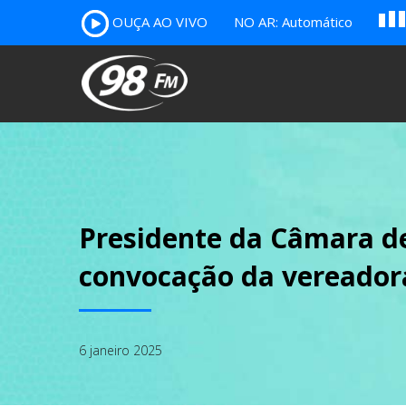
A
OUÇA AO VIVO
NO AR: Automático
B
c
Presidente da Câmara d
convocação da vereador
6 janeiro 2025