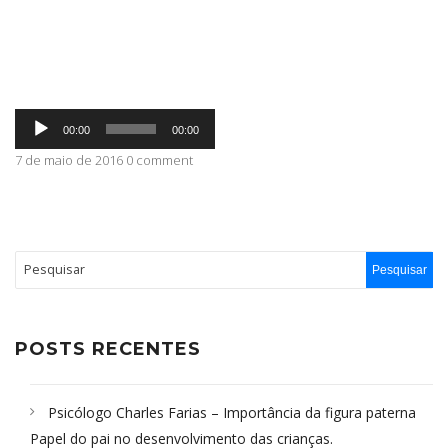
ABRANGÊNCIA
Tocador
CONTATO
00:00
00:00
de
áudio
7 de maio de 2016 0 comment
POSTS RECENTES
Psicólogo Charles Farias – Importância da figura paterna
Papel do pai no desenvolvimento das crianças.