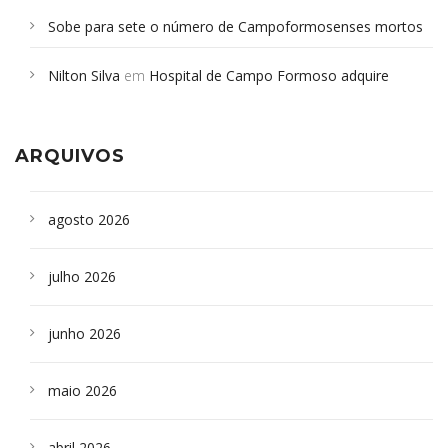
Sobe para sete o número de Campoformosenses mortos
em desabamento em São Paulo - Revista da Bahia
em
Nilton Silva
em
Hospital de Campo Formoso adquire
Campoformosenses que morreram em desabamentos são
aparelho para fazer exames de tomografia
sepultados em SP
ARQUIVOS
agosto 2026
julho 2026
junho 2026
maio 2026
abril 2026