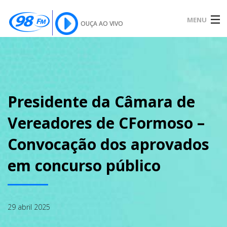
MENU
OUÇA AO VIVO
INÍCIO
SOBRE
Presidente da Câmara de
Vereadores de CFormoso –
NOTÍCIAS
Convocação dos aprovados
em concurso público
PODCAST
29 abril 2025
GALERIA