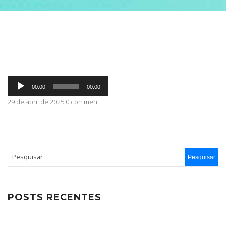
ABRANGÊNCIA
CONTATO
Tocador
00:00
00:00
de
áudio
29 de abril de 2025 0 comment
POSTS RECENTES