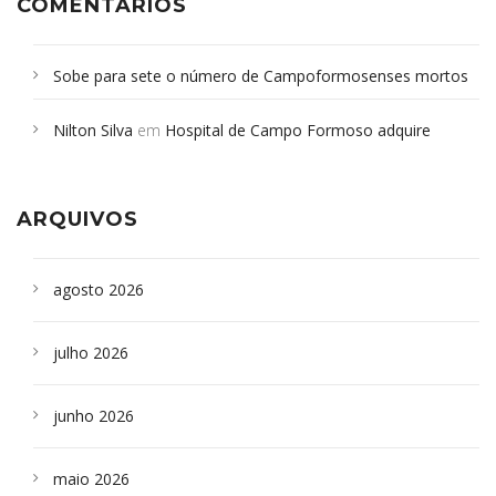
COMENTÁRIOS
Sobe para sete o número de Campoformosenses mortos
em desabamento em São Paulo - Revista da Bahia
em
Nilton Silva
em
Hospital de Campo Formoso adquire
Campoformosenses que morreram em desabamentos são
aparelho para fazer exames de tomografia
sepultados em SP
ARQUIVOS
agosto 2026
julho 2026
junho 2026
maio 2026