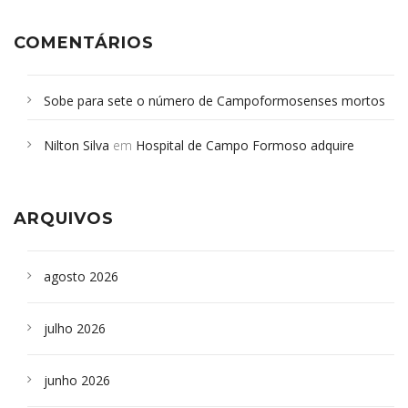
COMENTÁRIOS
Sobe para sete o número de Campoformosenses mortos
em desabamento em São Paulo - Revista da Bahia
em
Nilton Silva
em
Hospital de Campo Formoso adquire
Campoformosenses que morreram em desabamentos são
aparelho para fazer exames de tomografia
sepultados em SP
ARQUIVOS
agosto 2026
julho 2026
junho 2026