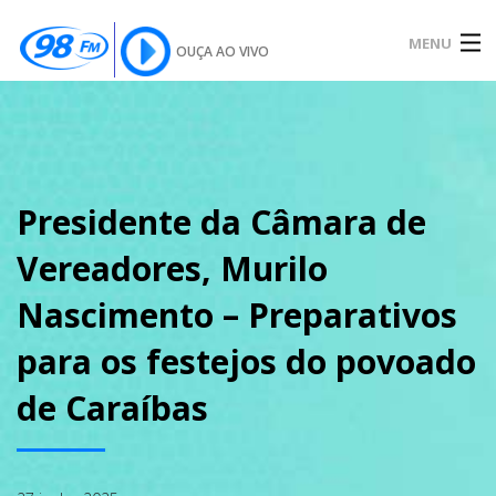
MENU
OUÇA AO VIVO
INÍCIO
SOBRE
Presidente da Câmara de
Vereadores, Murilo
NOTÍCIAS
Nascimento – Preparativos
para os festejos do povoado
PODCAST
de Caraíbas
GALERIA