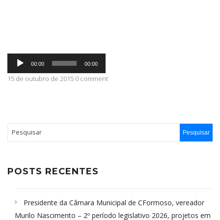
ABRANGÊNCIA
Tocador
CONTATO
00:00
00:00
de
áudio
15 de outubro de 2015 0 comment
POSTS RECENTES
Presidente da Câmara Municipal de CFormoso, vereador
Murilo Nascimento – 2º período legislativo 2026, projetos em