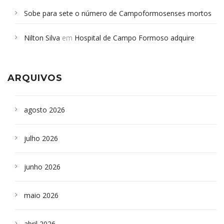
Sobe para sete o número de Campoformosenses mortos
em desabamento em São Paulo - Revista da Bahia
em
Nilton Silva
em
Hospital de Campo Formoso adquire
Campoformosenses que morreram em desabamentos são
aparelho para fazer exames de tomografia
sepultados em SP
ARQUIVOS
agosto 2026
julho 2026
junho 2026
maio 2026
abril 2026