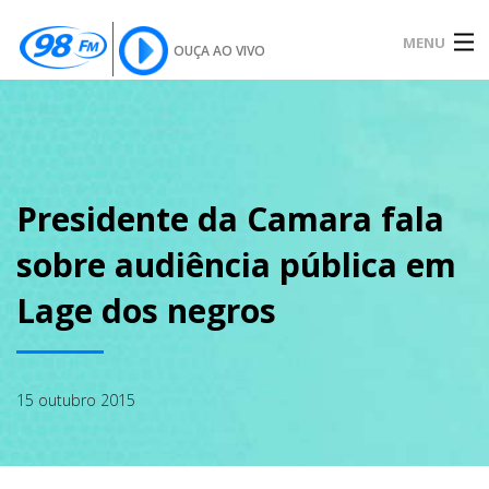
MENU
OUÇA AO VIVO
INÍCIO
SOBRE
Presidente da Camara fala
sobre audiência pública em
NOTÍCIAS
Lage dos negros
PODCAST
15 outubro 2015
GALERIA