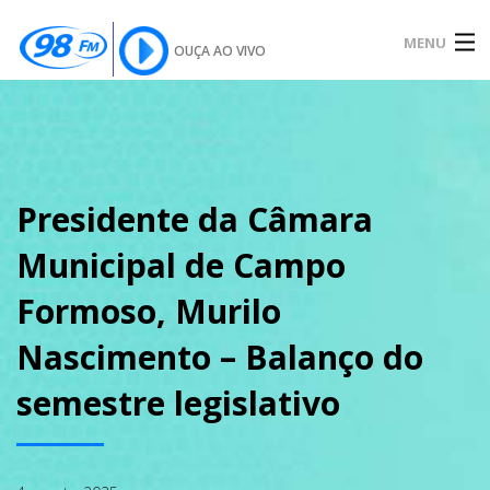
MENU
OUÇA AO VIVO
INÍCIO
SOBRE
Presidente da Câmara
Municipal de Campo
NOTÍCIAS
Formoso, Murilo
Nascimento – Balanço do
PODCAST
semestre legislativo
GALERIA