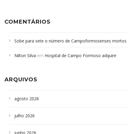
COMENTÁRIOS
Sobe para sete o número de Campoformosenses mortos
em desabamento em São Paulo - Revista da Bahia
em
Nilton Silva
em
Hospital de Campo Formoso adquire
Campoformosenses que morreram em desabamentos são
aparelho para fazer exames de tomografia
sepultados em SP
ARQUIVOS
agosto 2026
julho 2026
junho 2026