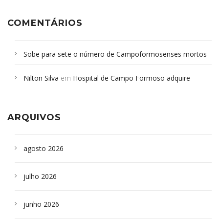
COMENTÁRIOS
Sobe para sete o número de Campoformosenses mortos
em desabamento em São Paulo - Revista da Bahia
em
Nilton Silva
em
Hospital de Campo Formoso adquire
Campoformosenses que morreram em desabamentos são
aparelho para fazer exames de tomografia
sepultados em SP
ARQUIVOS
agosto 2026
julho 2026
junho 2026