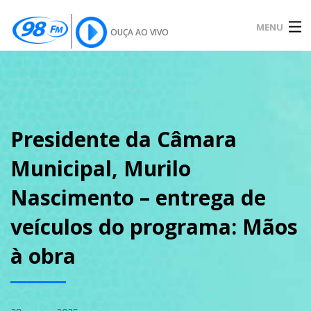
MENU
OUÇA AO VIVO
INÍCIO
SOBRE
Presidente da Câmara
Municipal, Murilo
NOTÍCIAS
Nascimento – entrega de
veículos do programa: Mãos
PODCAST
à obra
GALERIA