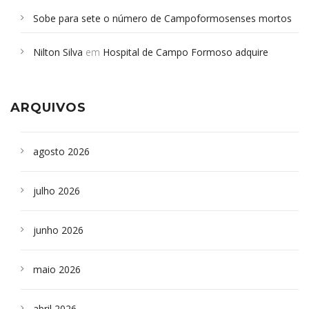
Sobe para sete o número de Campoformosenses mortos
em desabamento em São Paulo - Revista da Bahia
em
Nilton Silva
em
Hospital de Campo Formoso adquire
Campoformosenses que morreram em desabamentos são
aparelho para fazer exames de tomografia
sepultados em SP
ARQUIVOS
agosto 2026
julho 2026
junho 2026
maio 2026
abril 2026