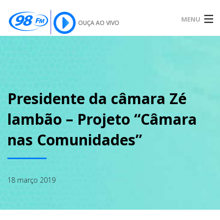
MENU
OUÇA AO VIVO
INÍCIO
SOBRE
Presidente da câmara Zé
lambão – Projeto “Câmara
NOTÍCIAS
nas Comunidades”
PODCAST
18 março 2019
GALERIA