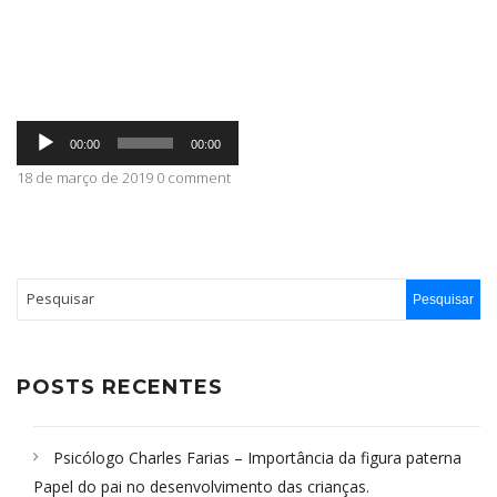
ABRANGÊNCIA
Tocador
CONTATO
00:00
00:00
de
áudio
18 de março de 2019 0 comment
POSTS RECENTES
Psicólogo Charles Farias – Importância da figura paterna
Papel do pai no desenvolvimento das crianças.