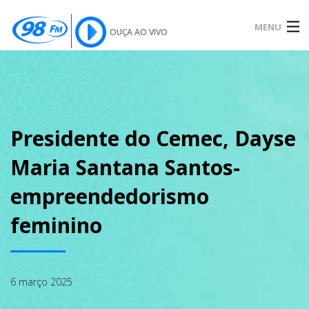
MENU
OUÇA AO VIVO
INÍCIO
SOBRE
Presidente do Cemec, Dayse
Maria Santana Santos-
NOTÍCIAS
empreendedorismo
feminino
PODCAST
6 março 2025
GALERIA