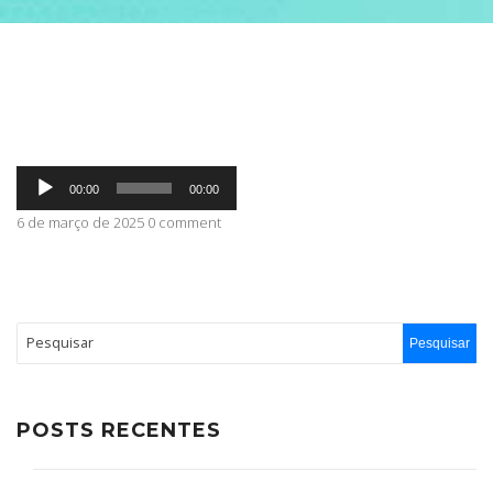
ABRANGÊNCIA
CONTATO
Tocador
00:00
00:00
de
áudio
6 de março de 2025 0 comment
POSTS RECENTES