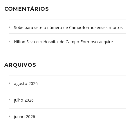
COMENTÁRIOS
Sobe para sete o número de Campoformosenses mortos
em desabamento em São Paulo - Revista da Bahia
em
Nilton Silva
em
Hospital de Campo Formoso adquire
Campoformosenses que morreram em desabamentos são
aparelho para fazer exames de tomografia
sepultados em SP
ARQUIVOS
agosto 2026
julho 2026
junho 2026