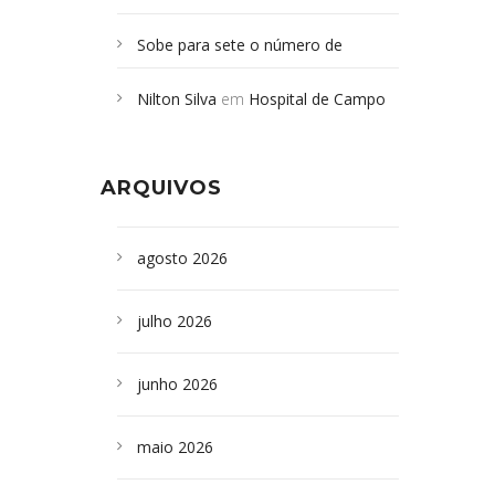
Sobe para sete o número de
Campoformosenses mortos em
Nilton Silva
em
Hospital de Campo
desabamento em São Paulo - Revista
Formoso adquire aparelho para fazer
da Bahia
em
Campoformosenses que
exames de tomografia
morreram em desabamentos são
ARQUIVOS
sepultados em SP
agosto 2026
julho 2026
junho 2026
maio 2026