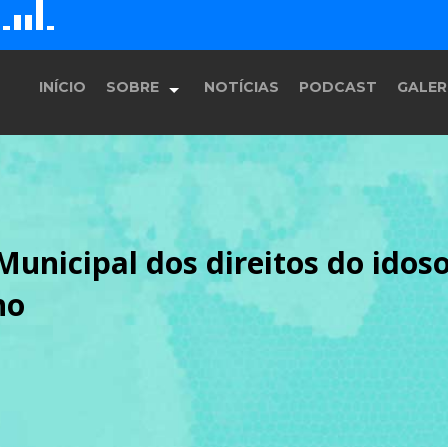
G
D
H
E
F
INÍCIO
SOBRE
NOTÍCIAS
PODCAST
GALER
História
Municipal dos direitos do idos
Equipe
ho
Programação