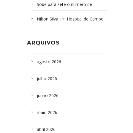
Sobe para sete o número de
Campoformosenses mortos em
Nilton Silva
em
Hospital de Campo
desabamento em São Paulo - Revista
Formoso adquire aparelho para fazer
da Bahia
em
Campoformosenses que
exames de tomografia
morreram em desabamentos são
ARQUIVOS
sepultados em SP
agosto 2026
julho 2026
junho 2026
maio 2026
abril 2026