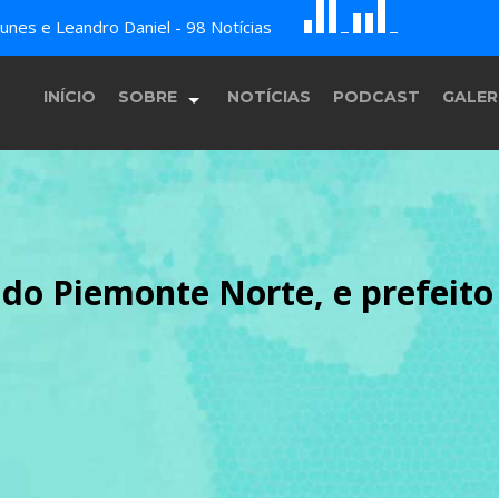
G
B
c
nes e Leandro Daniel - 98 Notícias
E
F
A
D
H
INÍCIO
SOBRE
NOTÍCIAS
PODCAST
GALER
História
 do Piemonte Norte, e prefeito
Equipe
Programação