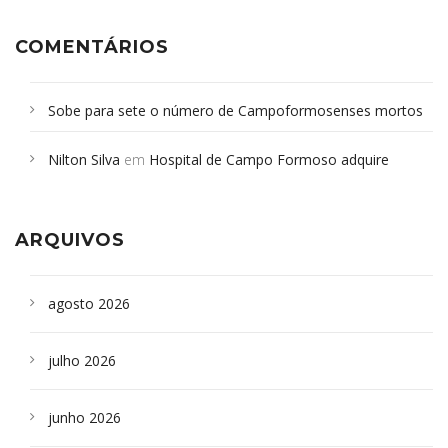
COMENTÁRIOS
Sobe para sete o número de Campoformosenses mortos
em desabamento em São Paulo - Revista da Bahia
em
Nilton Silva
em
Hospital de Campo Formoso adquire
Campoformosenses que morreram em desabamentos são
aparelho para fazer exames de tomografia
sepultados em SP
ARQUIVOS
agosto 2026
julho 2026
junho 2026