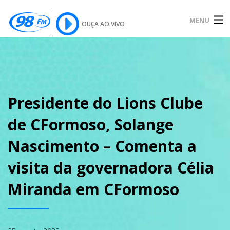
MENU
OUÇA AO VIVO
INÍCIO
SOBRE
Presidente do Lions Clube
de CFormoso, Solange
NOTÍCIAS
Nascimento – Comenta a
visita da governadora Célia
PODCAST
Miranda em CFormoso
GALERIA