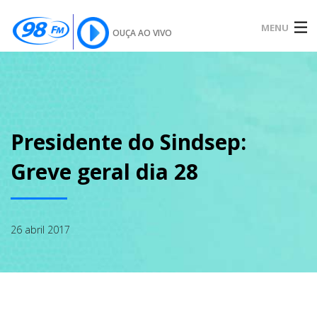
MENU
OUÇA AO VIVO
INÍCIO
SOBRE
Presidente do Sindsep:
Greve geral dia 28
NOTÍCIAS
26 abril 2017
PODCAST
GALERIA