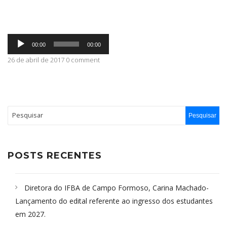
ABRANGÊNCIA
Tocador
00:00
00:00
de
áudio
26 de abril de 2017 0 comment
CONTATO
POSTS RECENTES
Diretora do IFBA de Campo Formoso, Carina Machado-
Lançamento do edital referente ao ingresso dos estudantes
em 2027.