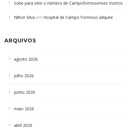
Sobe para sete o número de Campoformosenses mortos
em desabamento em São Paulo - Revista da Bahia
em
Nilton Silva
em
Hospital de Campo Formoso adquire
Campoformosenses que morreram em desabamentos são
aparelho para fazer exames de tomografia
sepultados em SP
ARQUIVOS
agosto 2026
julho 2026
junho 2026
maio 2026
abril 2026