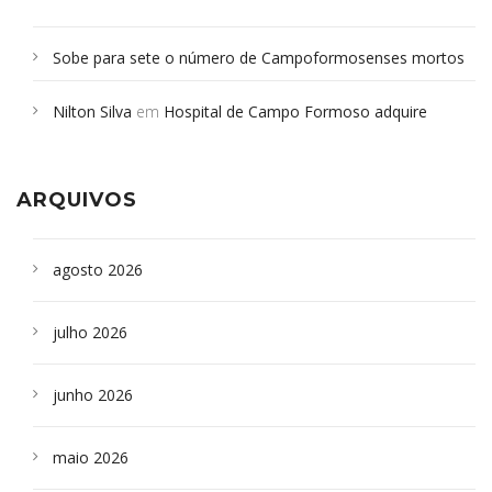
Sobe para sete o número de Campoformosenses mortos
em desabamento em São Paulo - Revista da Bahia
em
Nilton Silva
em
Hospital de Campo Formoso adquire
Campoformosenses que morreram em desabamentos são
aparelho para fazer exames de tomografia
sepultados em SP
ARQUIVOS
agosto 2026
julho 2026
junho 2026
maio 2026