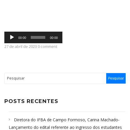
ABRANGÊNCIA
Tocador
CONTATO
00:00
00:00
de
áudio
27 de abril de 2023 0 comment
POSTS RECENTES
Diretora do IFBA de Campo Formoso, Carina Machado-
Lançamento do edital referente ao ingresso dos estudantes