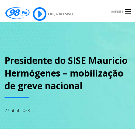
MENU
OUÇA AO VIVO
INÍCIO
SOBRE
Presidente do SISE Mauricio
Hermógenes – mobilização
NOTÍCIAS
de greve nacional
PODCAST
27 abril 2023
GALERIA