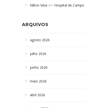
Nilton Silva
em
Hospital de Campo
desabamento em São Paulo - Revista
Formoso adquire aparelho para fazer
da Bahia
em
Campoformosenses que
exames de tomografia
morreram em desabamentos são
ARQUIVOS
sepultados em SP
agosto 2026
julho 2026
junho 2026
maio 2026
abril 2026