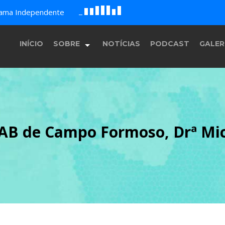
E
F
rama Independente
B
c
D
H
G
A
INÍCIO
SOBRE
NOTÍCIAS
PODCAST
GALER
História
 OAB de Campo Formoso, Drª Mi
Equipe
Programação