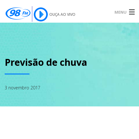
MENU
OUÇA AO VIVO
INÍCIO
SOBRE
Previsão de chuva
NOTÍCIAS
3 novembro 2017
PODCAST
GALERIA