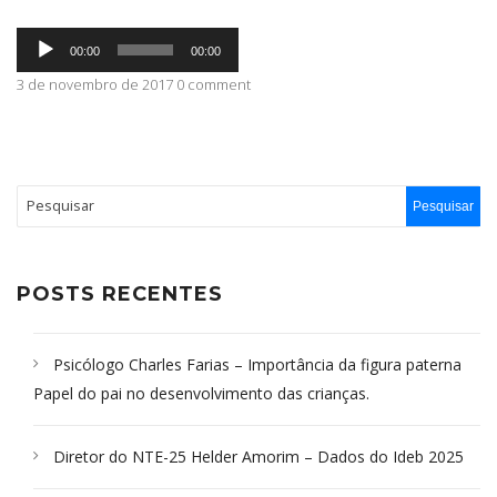
Tocador
ABRANGÊNCIA
00:00
00:00
de
áudio
3 de novembro de 2017 0 comment
CONTATO
POSTS RECENTES
Psicólogo Charles Farias – Importância da figura paterna
Papel do pai no desenvolvimento das crianças.
Diretor do NTE-25 Helder Amorim – Dados do Ideb 2025