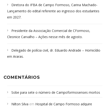
Diretora do IFBA de Campo Formoso, Carina Machado-
Lançamento do edital referente ao ingresso dos estudantes
em 2027.
Presidente da Associação Comercial de CFormoso,
Cleonice Carvalho – Ações nesse mês de agosto.
Delegado de polícia civil, dr. Eduardo Andrade – Homicídio
em Araras.
COMENTÁRIOS
Sobe para sete o número de Campoformosenses mortos
em desabamento em São Paulo - Revista da Bahia
em
Nilton Silva
em
Hospital de Campo Formoso adquire
Campoformosenses que morreram em desabamentos são