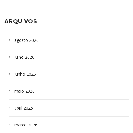
aparelho para fazer exames de tomografia
sepultados em SP
ARQUIVOS
agosto 2026
julho 2026
junho 2026
maio 2026
abril 2026
março 2026