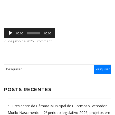
ABRANGÊNCIA
Tocador
CONTATO
00:00
00:00
de
áudio
23 de julho de 2025 0 comment
POSTS RECENTES
Presidente da Câmara Municipal de CFormoso, vereador
Murilo Nascimento – 2º período legislativo 2026, projetos em