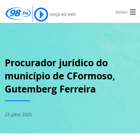
MENU
OUÇA AO VIVO
INÍCIO
SOBRE
Procurador jurídico do
município de CFormoso,
NOTÍCIAS
Gutemberg Ferreira
PODCAST
23 julho 2025
GALERIA