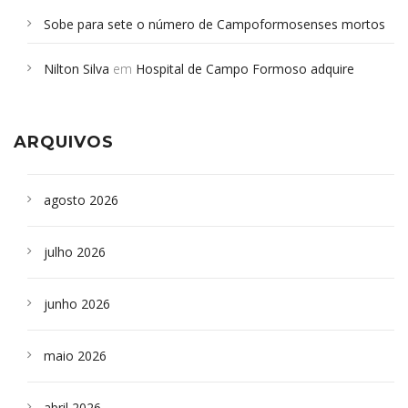
Sobe para sete o número de Campoformosenses mortos
em desabamento em São Paulo - Revista da Bahia
em
Nilton Silva
em
Hospital de Campo Formoso adquire
Campoformosenses que morreram em desabamentos são
aparelho para fazer exames de tomografia
sepultados em SP
ARQUIVOS
agosto 2026
julho 2026
junho 2026
maio 2026
abril 2026