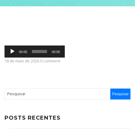
ABRANGÊNCIA
CONTATO
Tocador
00:00
00:00
de
áudio
18 de maio de 2026 0 comment
POSTS RECENTES