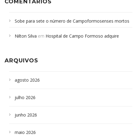
COMENTÁRIOS
Sobe para sete o número de Campoformosenses mortos
em desabamento em São Paulo - Revista da Bahia
em
Nilton Silva
em
Hospital de Campo Formoso adquire
Campoformosenses que morreram em desabamentos são
aparelho para fazer exames de tomografia
sepultados em SP
ARQUIVOS
agosto 2026
julho 2026
junho 2026
maio 2026