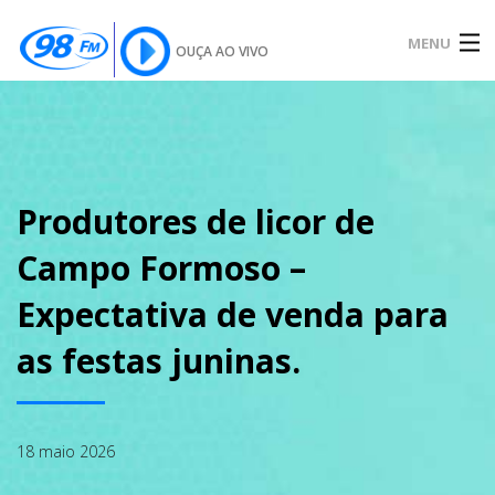
MENU
OUÇA AO VIVO
INÍCIO
SOBRE
Produtores de licor de
Campo Formoso –
NOTÍCIAS
Expectativa de venda para
as festas juninas.
PODCAST
18 maio 2026
GALERIA