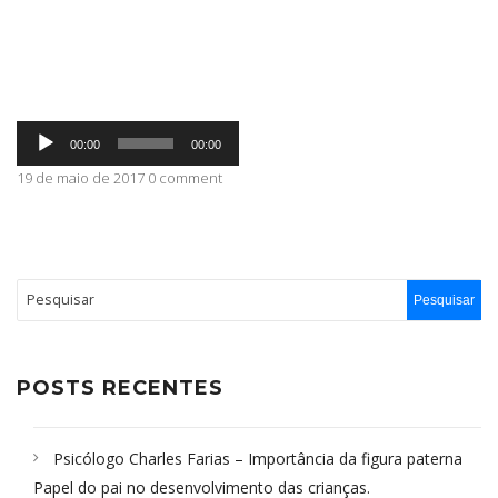
ABRANGÊNCIA
Tocador
CONTATO
00:00
00:00
de
áudio
19 de maio de 2017 0 comment
POSTS RECENTES
Psicólogo Charles Farias – Importância da figura paterna
Papel do pai no desenvolvimento das crianças.