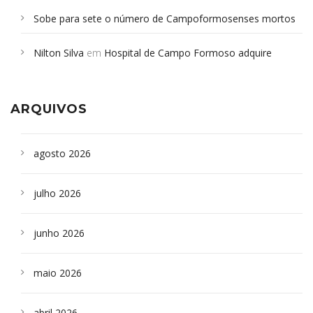
Sobe para sete o número de Campoformosenses mortos
em desabamento em São Paulo - Revista da Bahia
em
Nilton Silva
em
Hospital de Campo Formoso adquire
Campoformosenses que morreram em desabamentos são
aparelho para fazer exames de tomografia
sepultados em SP
ARQUIVOS
agosto 2026
julho 2026
junho 2026
maio 2026
abril 2026