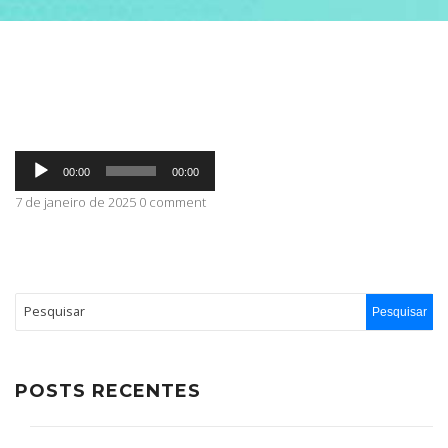
ABRANGÊNCIA
CONTATO
Tocador
00:00
00:00
de
áudio
7 de janeiro de 2025 0 comment
POSTS RECENTES