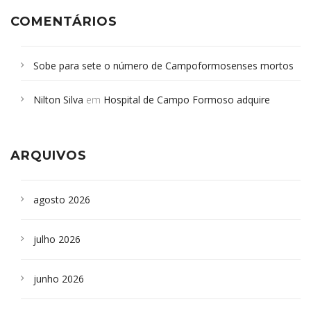
COMENTÁRIOS
Sobe para sete o número de Campoformosenses mortos
em desabamento em São Paulo - Revista da Bahia
em
Nilton Silva
em
Hospital de Campo Formoso adquire
Campoformosenses que morreram em desabamentos são
aparelho para fazer exames de tomografia
sepultados em SP
ARQUIVOS
agosto 2026
julho 2026
junho 2026