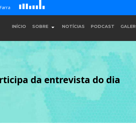
D
H
A
Farra
G
E
F
B
c
INÍCIO
SOBRE
NOTÍCIAS
PODCAST
GALER
História
rticipa da entrevista do dia
Equipe
Programação