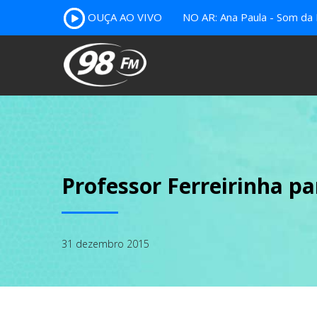
OUÇA AO VIVO
NO AR: Ana Paula - Som da 
Professor Ferreirinha pa
31 dezembro 2015