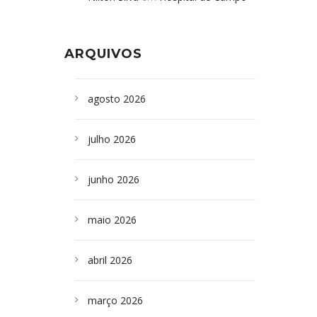
Formoso adquire aparelho para fazer
da Bahia
em
Campoformosenses que
exames de tomografia
morreram em desabamentos são
ARQUIVOS
sepultados em SP
agosto 2026
julho 2026
junho 2026
maio 2026
abril 2026
março 2026