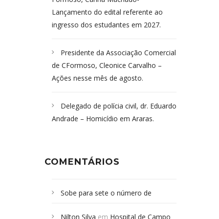
Lançamento do edital referente ao
ingresso dos estudantes em 2027.
Presidente da Associação Comercial
de CFormoso, Cleonice Carvalho –
Ações nesse mês de agosto.
Delegado de polícia civil, dr. Eduardo
Andrade – Homicídio em Araras.
COMENTÁRIOS
Sobe para sete o número de
Campoformosenses mortos em
Nilton Silva
em
Hospital de Campo
desabamento em São Paulo - Revista