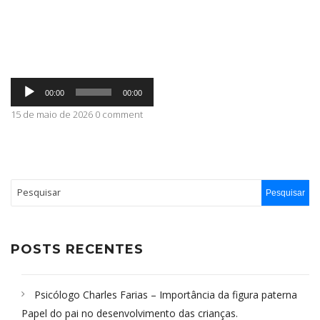
ABRANGÊNCIA
Tocador
CONTATO
00:00
00:00
de
áudio
15 de maio de 2026 0 comment
POSTS RECENTES
Psicólogo Charles Farias – Importância da figura paterna
Papel do pai no desenvolvimento das crianças.