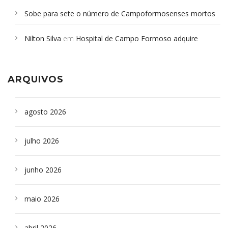
Sobe para sete o número de Campoformosenses mortos
em desabamento em São Paulo - Revista da Bahia
em
Nilton Silva
em
Hospital de Campo Formoso adquire
Campoformosenses que morreram em desabamentos são
aparelho para fazer exames de tomografia
sepultados em SP
ARQUIVOS
agosto 2026
julho 2026
junho 2026
maio 2026
abril 2026