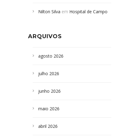
Campoformosenses mortos em
Nilton Silva
em
Hospital de Campo
desabamento em São Paulo - Revista
Formoso adquire aparelho para fazer
da Bahia
em
Campoformosenses que
exames de tomografia
morreram em desabamentos são
ARQUIVOS
sepultados em SP
agosto 2026
julho 2026
junho 2026
maio 2026
abril 2026