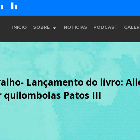
G
D
H
E
F
INÍCIO
SOBRE
NOTÍCIAS
PODCAST
GALER
História
alho- Lançamento do livro: Al
Equipe
quilombolas Patos III
Programação