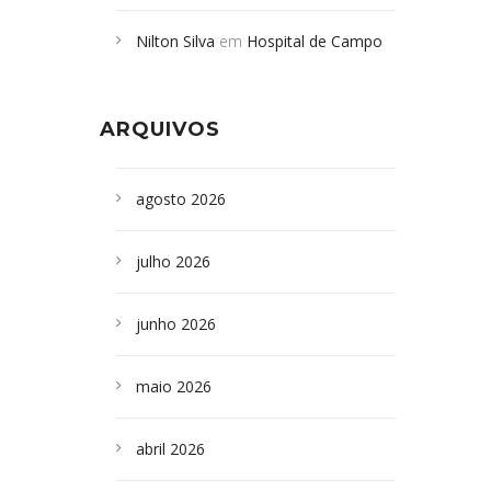
Campoformosenses mortos em
Nilton Silva
em
Hospital de Campo
desabamento em São Paulo - Revista
Formoso adquire aparelho para fazer
da Bahia
em
Campoformosenses que
exames de tomografia
morreram em desabamentos são
ARQUIVOS
sepultados em SP
agosto 2026
julho 2026
junho 2026
maio 2026
abril 2026