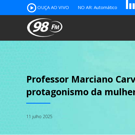
A
OUÇA AO VIVO
NO AR: Automático
B
c
Professor Marciano Carv
protagonismo da mulher 
11 julho 2025