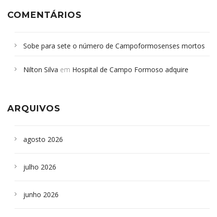
COMENTÁRIOS
Sobe para sete o número de Campoformosenses mortos
em desabamento em São Paulo - Revista da Bahia
em
Nilton Silva
em
Hospital de Campo Formoso adquire
Campoformosenses que morreram em desabamentos são
aparelho para fazer exames de tomografia
sepultados em SP
ARQUIVOS
agosto 2026
julho 2026
junho 2026