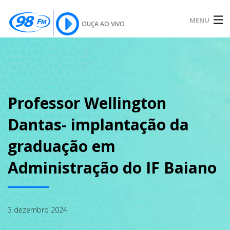
MENU
OUÇA AO VIVO
INÍCIO
SOBRE
Professor Wellington
Dantas- implantação da
NOTÍCIAS
graduação em
Administração do IF Baiano
PODCAST
3 dezembro 2024
GALERIA