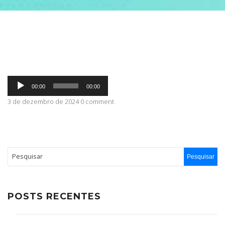
ABRANGÊNCIA
CONTATO
Tocador
00:00
00:00
de
áudio
3 de dezembro de 2024 0 comment
POSTS RECENTES