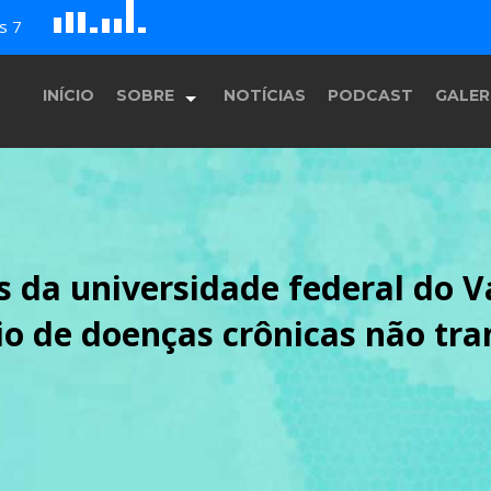
G
s 7
B
c
D
H
A
E
F
INÍCIO
SOBRE
NOTÍCIAS
PODCAST
GALER
História
 da universidade federal do Va
Equipe
 de doenças crônicas não tran
Programação