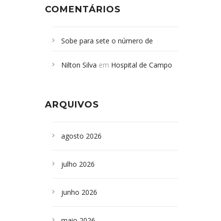
COMENTÁRIOS
Sobe para sete o número de
Campoformosenses mortos em
Nilton Silva
em
Hospital de Campo
desabamento em São Paulo - Revista
Formoso adquire aparelho para fazer
da Bahia
em
Campoformosenses que
exames de tomografia
morreram em desabamentos são
ARQUIVOS
sepultados em SP
agosto 2026
julho 2026
junho 2026
maio 2026