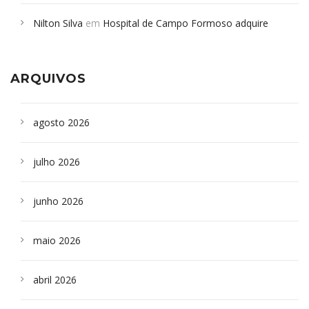
em desabamento em São Paulo - Revista da Bahia
em
Nilton Silva
em
Hospital de Campo Formoso adquire
Campoformosenses que morreram em desabamentos são
aparelho para fazer exames de tomografia
sepultados em SP
ARQUIVOS
agosto 2026
julho 2026
junho 2026
maio 2026
abril 2026