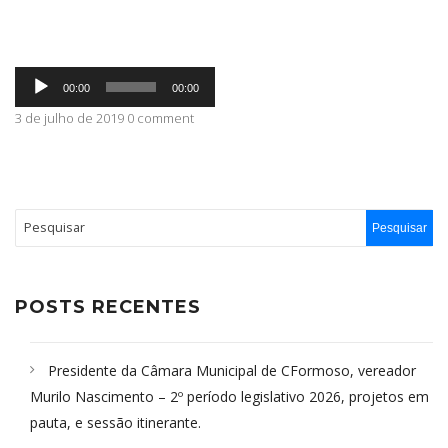
ABRANGÊNCIA
Tocador
00:00
00:00
de
áudio
3 de julho de 2019 0 comment
CONTATO
POSTS RECENTES
Presidente da Câmara Municipal de CFormoso, vereador
Murilo Nascimento – 2º período legislativo 2026, projetos em
pauta, e sessão itinerante.