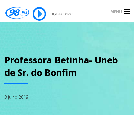
MENU
OUÇA AO VIVO
INÍCIO
SOBRE
Professora Betinha- Uneb
de Sr. do Bonfim
NOTÍCIAS
3 julho 2019
PODCAST
GALERIA