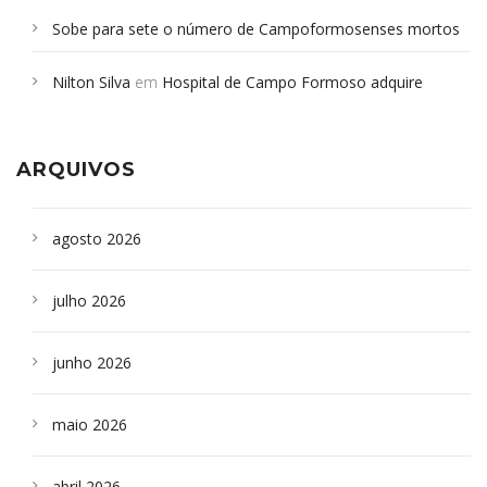
Sobe para sete o número de Campoformosenses mortos
em desabamento em São Paulo - Revista da Bahia
em
Nilton Silva
em
Hospital de Campo Formoso adquire
Campoformosenses que morreram em desabamentos são
aparelho para fazer exames de tomografia
sepultados em SP
ARQUIVOS
agosto 2026
julho 2026
junho 2026
maio 2026
abril 2026