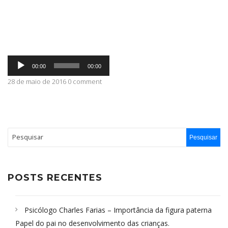
ABRANGÊNCIA
Tocador
CONTATO
00:00
00:00
de
áudio
28 de maio de 2016 0 comment
POSTS RECENTES
Psicólogo Charles Farias – Importância da figura paterna
Papel do pai no desenvolvimento das crianças.