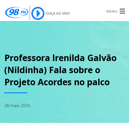
MENU
OUÇA AO VIVO
INÍCIO
SOBRE
Professora lrenilda Galvão
(Nildinha) Fala sobre o
NOTÍCIAS
Projeto Acordes no palco
PODCAST
28 maio 2016
GALERIA