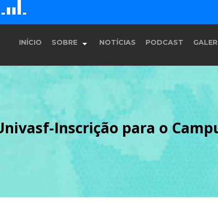
D
H
E
F
G
INÍCIO
SOBRE
NOTÍCIAS
PODCAST
GALER
História
nivasf-Inscrição para o Campu
Equipe
Programação