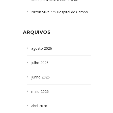
Campoformosenses mortos em
Nilton Silva
em
Hospital de Campo
desabamento em São Paulo - Revista
Formoso adquire aparelho para fazer
da Bahia
em
Campoformosenses que
exames de tomografia
morreram em desabamentos são
ARQUIVOS
sepultados em SP
agosto 2026
julho 2026
junho 2026
maio 2026
abril 2026