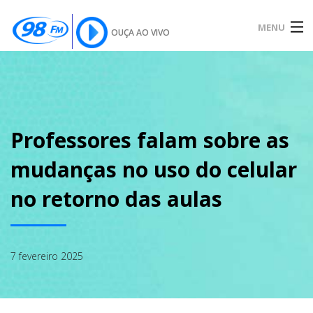
MENU
OUÇA AO VIVO
INÍCIO
SOBRE
Professores falam sobre as
mudanças no uso do celular
NOTÍCIAS
no retorno das aulas
PODCAST
7 fevereiro 2025
GALERIA