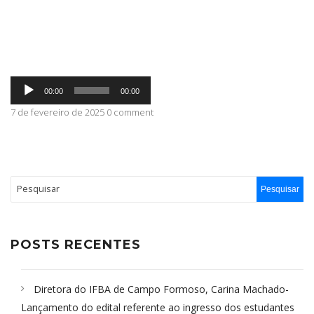
ABRANGÊNCIA
Tocador
CONTATO
00:00
00:00
de
áudio
7 de fevereiro de 2025 0 comment
POSTS RECENTES
Diretora do IFBA de Campo Formoso, Carina Machado-
Lançamento do edital referente ao ingresso dos estudantes