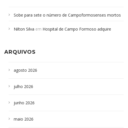
Sobe para sete o número de Campoformosenses mortos
em desabamento em São Paulo - Revista da Bahia
em
Nilton Silva
em
Hospital de Campo Formoso adquire
Campoformosenses que morreram em desabamentos são
aparelho para fazer exames de tomografia
sepultados em SP
ARQUIVOS
agosto 2026
julho 2026
junho 2026
maio 2026